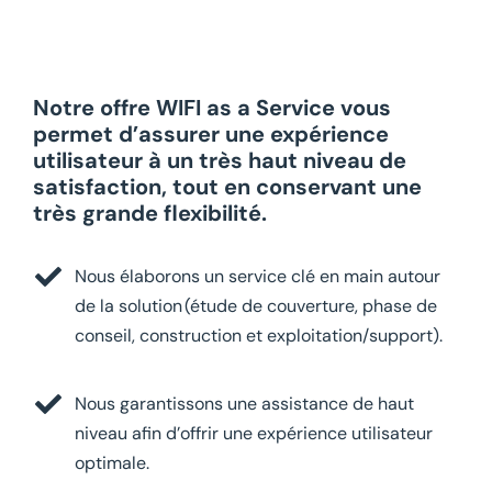
Notre offre
WIFI as
a
Service
vous
permet
d’
a
ssurer
une
expérience
utilisateur
à un très haut niveau de
satisfaction,
tout en conservant une
très gran
d
e
flexibilité
.
Nous
élaborons
un service clé en main autour
de la solution (é
tude de couverture,
p
hase de
conseil,
c
onstruction et
e
xploitation/
s
upport).
Nous garantissons une assistance de haut
niveau
afin d’offrir une expérience utilisateur
optimale.